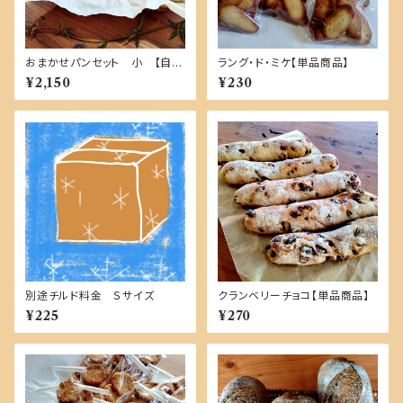
おまかせパンセット 小 【自家
ラング・ド・ミケ【単品商品】
製酵母１００％・国産小麦】
¥2,150
¥230
別途チルド料金 Ｓサイズ
クランベリーチョコ【単品商品】
¥225
¥270