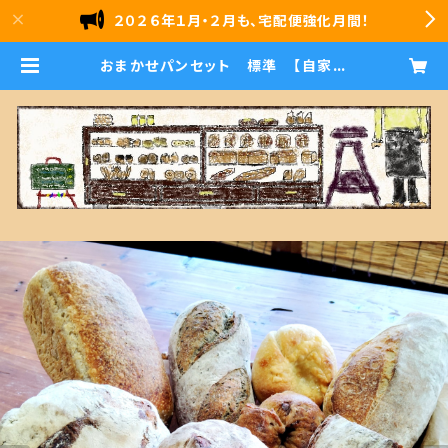
２０２６年１月・２月も、宅配便強化月間！
おまかせパンセット 標準 【自家製
酵母１００％・国産小麦】 | 石窯パン
雪ｂｏｌｏ