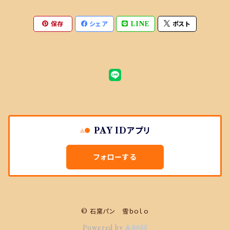
おまかせセットに選ぶ商品
保存
シェア
LINE
ポスト
おまかせセットに選ばない商品
PAY IDアプリ
フォローする
© 石窯パン 雪ｂｏｌｏ
Powered by