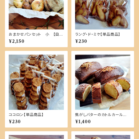
おまかせパンセット 小 【自家
ラング・ド・ミケ【単品商品】
製酵母１００％・国産小麦】
¥2,150
¥230
ココロン【単品商品】
焦がしバターのカトルカール １
本【単品商品】
¥230
¥1,400