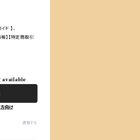
イド 】、
プ情報】【特定商取引
g available
t
の方向け
通報する