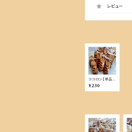
レビュー
ココロン【単品商
品】
¥230