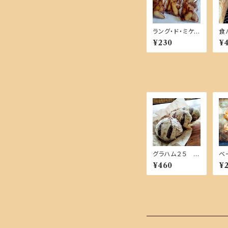
ラング・ド・ミケ
食
【単品商品】
【
¥230
¥
グラハム２５ あ
ベ
め色玉ねぎ【単
み
¥460
¥
品商品】
商