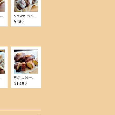
ック
リュスティック
品商
チーズ【単品商
¥450
品】
セ
焦がしバターの
【自
カトルカール １
¥1,400
本【単品商品】
麦】