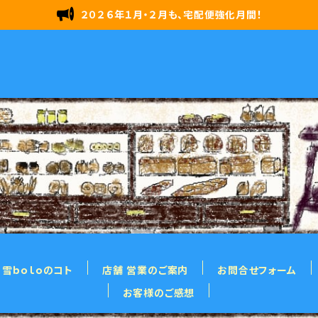
２０２６年１月・２月も、宅配便強化月間！
雪ｂｏｌｏのコト
店舗 営業のご案内
お問合せフォーム
お客様のご感想