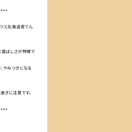
++++
ッツと北海道産てん
と香ばしさが特徴で
き、やみつきになる
過ぎに注意です。
++++