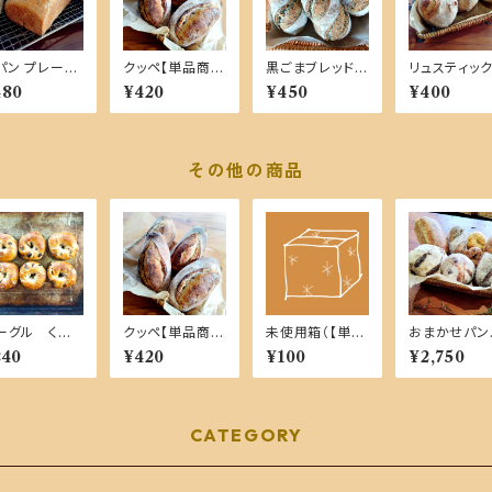
パン プレーン
クッペ【単品商
黒ごまブレッド
リュスティ
単品商品】
品】
【単品商品】
プレーン【単
480
¥420
¥450
¥400
品】
その他の商品
ーグル くる
クッペ【単品商
未使用箱（【単品
おまかせパン
レーズン【単品
品】
商品】ご購入時）
ット 標準 
240
¥420
¥100
¥2,750
品】
家製酵母１０
０％・国産小
CATEGORY