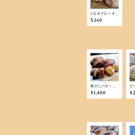
くるみブルーチ
ーズ【単品商品】
¥260
焦がしバターの
ピ
カトルカール １
ル
¥1,400
¥
本【単品商品】