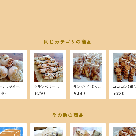
同じカテゴリの商品
ーナッツメープ
クランベリーチョ
ラング・ド・ミケ
ココロン【単
【単品商品】
コ【単品商品】
【単品商品】
品】
240
¥270
¥230
¥230
その他の商品