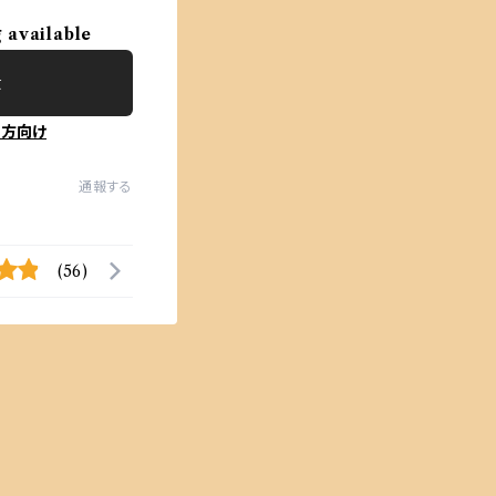
g available
t
の方向け
通報する
(56)