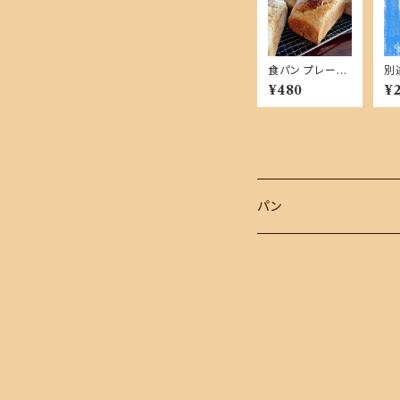
食パン プレーン
別
【単品商品】
金
¥480
¥
パン
おまかせセット
単品商品
おまかせセットに選ぶ商品