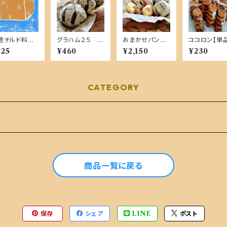
途チルド料
グラハム２５ あ
おまかせパンセ
ココロン【単
 Ｓサイズ
め色玉ねぎ【単
ット 小 【自家
品】
225
¥460
¥2,150
¥230
品商品】
製酵母１００％・
国産小麦】
CATEGORY
商品一覧に戻る
保存
シェア
LINE
ポスト