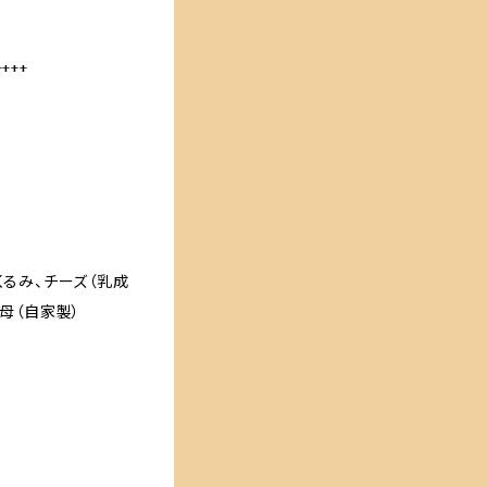
++++
くるみ、チーズ（乳成
酵母（自家製）