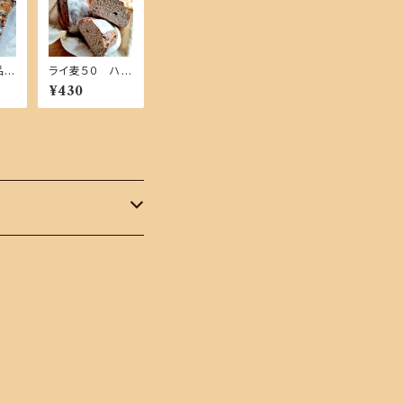
品商
ライ麦５０ ハー
フ【単品商品】
¥430