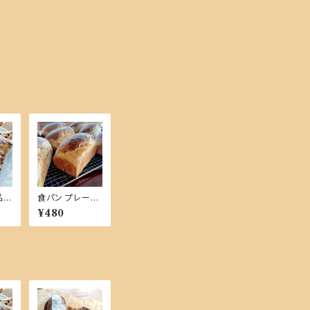
品商
食パン プレーン
【単品商品】
¥480