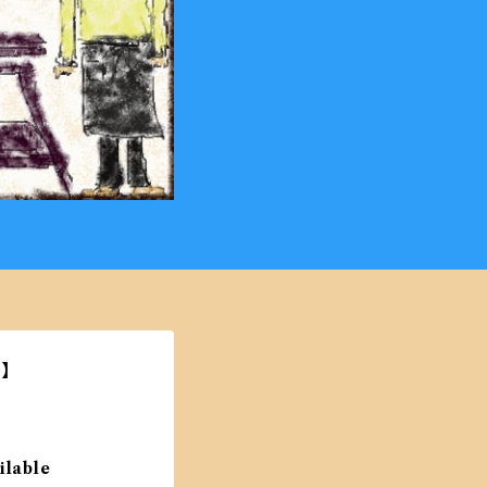
】
ilable