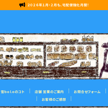
２０２６年１月・２月も、宅配便強化月間！
雪ｂｏｌｏのコト
店舗 営業のご案内
お問合せフォーム
お客様のご感想