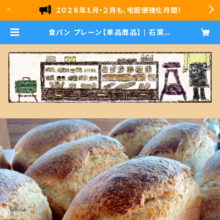
２０２６年１月・２月も、宅配便強化月間！
食パン プレーン【単品商品】 | 石窯パ
ン 雪ｂｏｌｏ