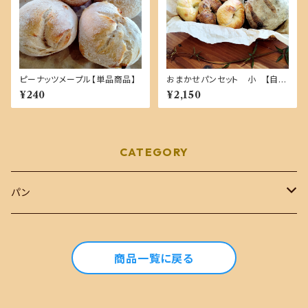
ピーナッツメープル【単品商品】
おまかせパンセット 小 【自家
製酵母１００％・国産小麦】
¥240
¥2,150
CATEGORY
パン
おまかせセット
商品一覧に戻る
単品商品