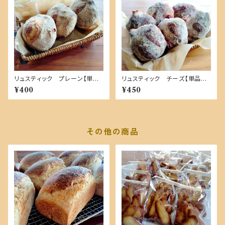
リュスティック プレーン【単品
リュスティック チーズ【単品商
商品】
品】
¥400
¥450
その他の商品