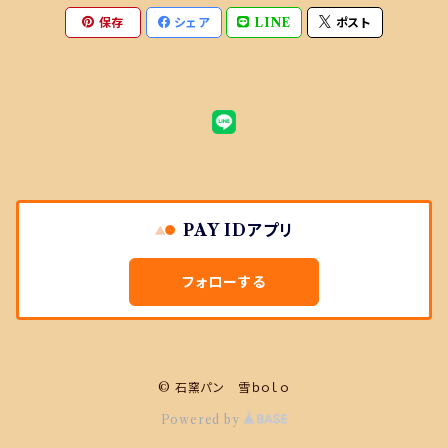
おまかせセットに選ぶ商品
保存
シェア
LINE
ポスト
おまかせセットに選ばない商品
PAY IDアプリ
フォローする
© 石窯パン 雪ｂｏｌｏ
Powered by