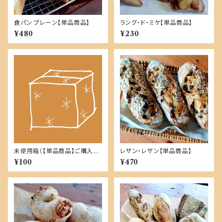
食パン プレーン【単品商品】
ラング・ド・ミケ【単品商品】
¥480
¥230
未使用箱（【単品商品】ご購入
レザン・レザン【単品商品】
時）
¥100
¥470