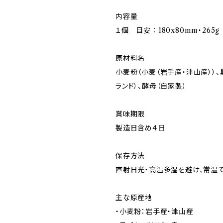
内容量
１個 目安∶180x80mm・265g
原材料名
小麦粉（小麦（岩手産・津山産））、
ランド）、酵母（自家製）
賞味期限
製造日含め４日
保存方法
直射日光・高温多湿を避け、常温
主な原産地
・小麦粉：岩手産・津山産