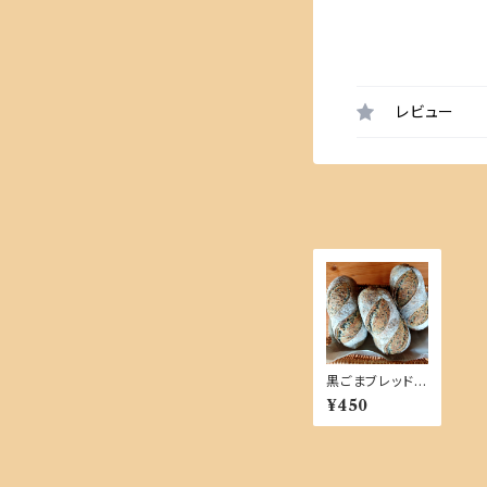
レビュー
黒ごまブレッド
【単品商品】
¥450