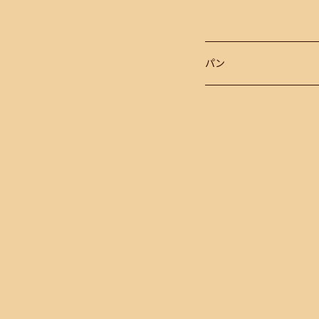
パン
おまかせセット
単品商品
おまかせセットに選ぶ商品
おまかせセットに選ばない商