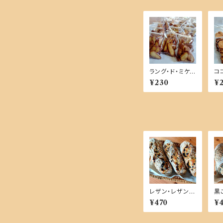
ラング・ド・ミケ
コ
【単品商品】
品
¥230
¥
レザン・レザン
黒
【単品商品】
【
¥470
¥