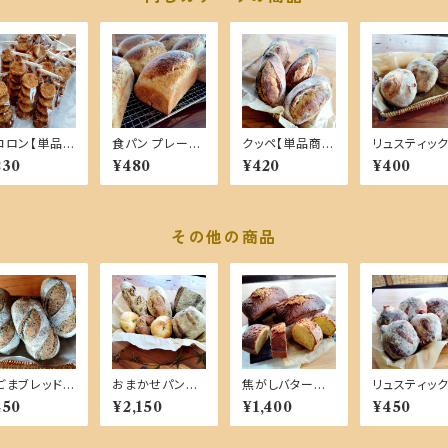
コロン【単品商
食パン プレーン
クッペ【単品商
リュスティ
】
【単品商品】
品】
プレーン【単
230
¥480
¥420
¥400
品】
その他の商品
ごまブレッド
おまかせパンセ
焦がしバターの
リュスティ
単品商品】
ット 小 【自家
カトルカール １
チーズ【単品
450
¥2,150
¥1,400
¥450
製酵母１００％・
本【単品商品】
品】
国産小麦】