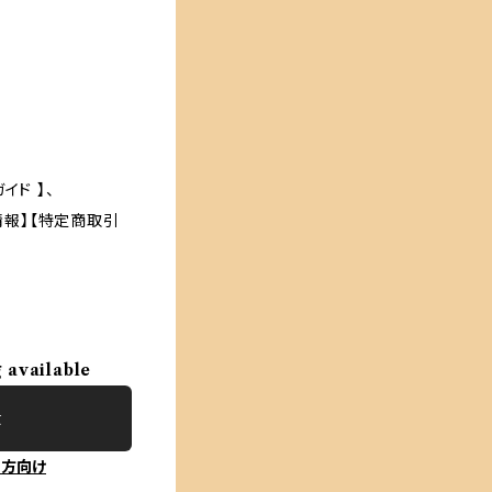
イド 】、
プ情報】【特定商取引
g available
t
の方向け