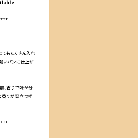
ilable
++++
とてもたくさん入れ
も濃いパンに仕上が
前、香りで味が分
の香りが際立つ相
++++