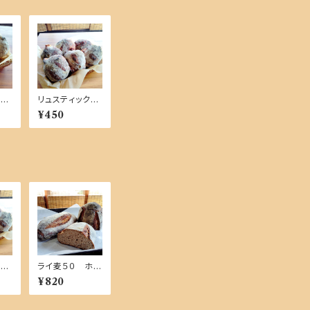
ック
リュスティック
品商
チーズ【単品商
¥450
品】
ック
ライ麦５０ ホー
商
ル【単品商品】
¥820