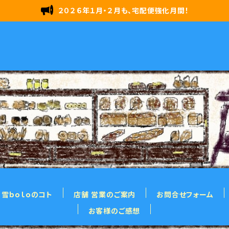
２０２６年１月・２月も、宅配便強化月間！
雪ｂｏｌｏのコト
店舗 営業のご案内
お問合せフォーム
お客様のご感想