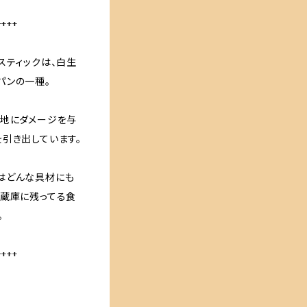
++++
スティックは、白生
パンの一種。
生地にダメージを与
引き出しています。
はどんな具材にも
冷蔵庫に残ってる食
。
++++