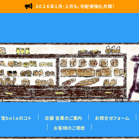
２０２６年１月・２月も、宅配便強化月間！
雪ｂｏｌｏのコト
店舗 営業のご案内
お問合せフォーム
お客様のご感想