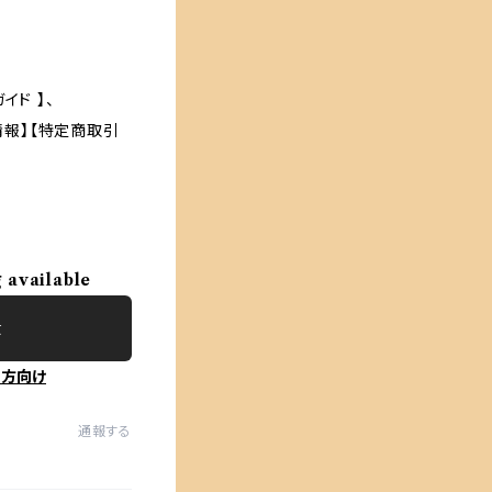
イド 】、
プ情報】【特定商取引
g available
t
の方向け
通報する