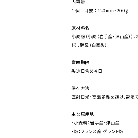
内容量
１個 目安∶120mm・200g
原材料名
小麦粉（小麦（岩手産・津山産））、
ド）、酵母（自家製）
賞味期限
製造日含め４日
保存方法
直射日光・高温多湿を避け、常温
主な原産地
・小麦粉：岩手産・津山産
・塩：フランス産 ゲランド塩