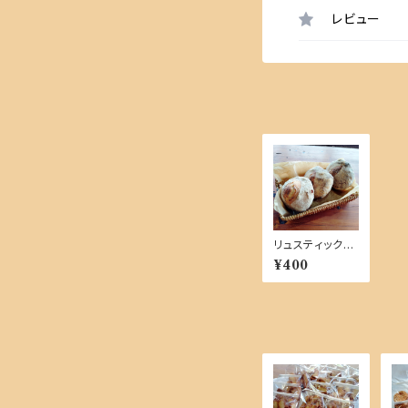
レビュー
リュスティック
プレーン【単品商
¥400
品】