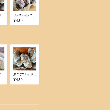
ド
リュスティック
チーズ【単品商
¥450
品】
チ
黒ごまブレッド
品】
【単品商品】
¥450