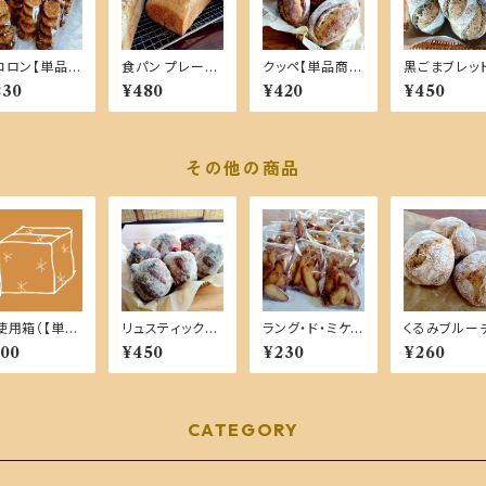
コロン【単品商
食パン プレーン
クッペ【単品商
黒ごまブレッ
】
【単品商品】
品】
【単品商品】
230
¥480
¥420
¥450
その他の商品
使用箱（【単品
リュスティック
ラング・ド・ミケ
くるみブルー
品】ご購入時）
チーズ【単品商
【単品商品】
ーズ【単品商
100
¥450
¥230
¥260
品】
CATEGORY