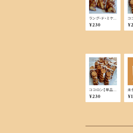
ラング・ド・ミケ
コ
【単品商品】
品
¥230
¥
ココロン【単品商
未
品】
商
¥230
¥