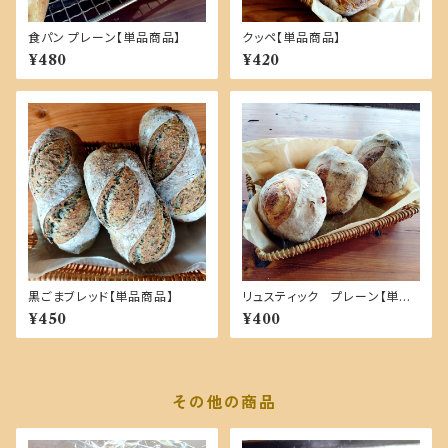
食パン プレーン【単品商品】
クッペ【単品商品】
¥480
¥420
黒ごまブレッド【単品商品】
リュスティック プレーン【単品
商品】
¥450
¥400
その他の商品