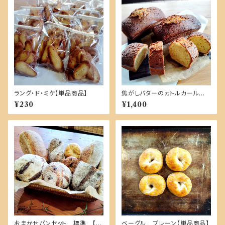
ラング・ド・ミケ【単品商品】
焦がしバターのカトルカール １
本【単品商品】
¥230
¥1,400
おまかせパンセット 標準 【自
ベーグル プレーン【単品商品】