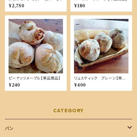
家製酵母１００％・国産小麦】
¥2,750
¥180
ピーナッツメープル【単品商品】
リュスティック プレーン【単品
商品】
¥240
¥400
CATEGORY
パン