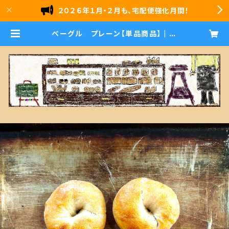
２０２６年１月・２月も、宅配便強化月間！
ベーグル プレーン【単品商品】 | 石
窯パン 雪ｂｏｌｏ