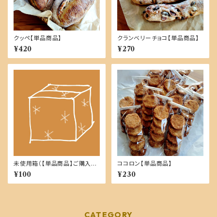
クッペ【単品商品】
クランベリーチョコ【単品商品】
¥420
¥270
未使用箱（【単品商品】ご購入
ココロン【単品商品】
時）
¥100
¥230
CATEGORY