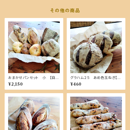
その他の商品
おまかせパンセット 小 【自家
グラハム２５ あめ色玉ねぎ【単
製酵母１００％・国産小麦】
品商品】
¥2,150
¥460