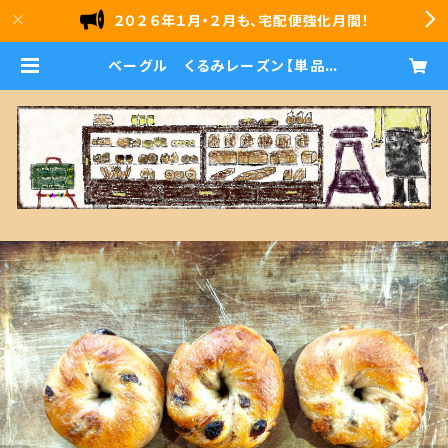
２０２６年１月・２月も、宅配便強化月間！
ベーグル くるみレーズン【単品商
品】 | 石窯パン 雪ｂｏｌｏ