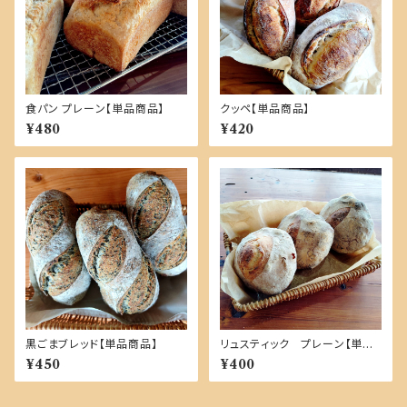
食パン プレーン【単品商品】
クッペ【単品商品】
¥480
¥420
黒ごまブレッド【単品商品】
リュスティック プレーン【単品
商品】
¥450
¥400